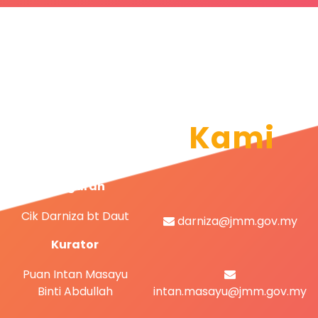
Hubungi
Kami
Pengarah
Cik Darniza bt Daut
darniza@jmm.gov.my
Kurator
Puan Intan Masayu
Binti Abdullah
intan.masayu@jmm.gov.my